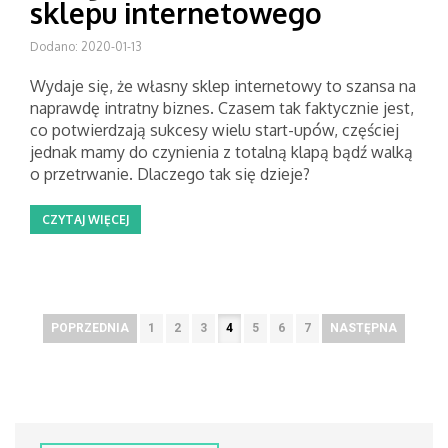
sklepu internetowego
Dodano: 2020-01-13
Wydaje się, że własny sklep internetowy to szansa na
naprawdę intratny biznes. Czasem tak faktycznie jest,
co potwierdzają sukcesy wielu start-upów, częściej
jednak mamy do czynienia z totalną klapą bądź walką
o przetrwanie. Dlaczego tak się dzieje?
CZYTAJ WIĘCEJ
POPRZEDNIA
1
2
3
4
5
6
7
NASTĘPNA