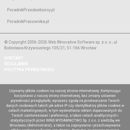
PoradnikPrzedsiebiorcy.pl
PoradnikPracownika.pl
© Copyright 2006-2026 Web INnovative Software sp. z o. o., ul.
Bolesława Krzywoustego 105/21, 51-166 Wrocław
KONTAKT
REGULAMIN
POLITYKA PRYWATNOŚCI
Używamy plików cookies na naszej stronie internetowej. Kontynuując
korzystanie z naszej strony internetowej, bez zmiany ustawień
prywatności przeglądarki, wyrażasz zgodę na przetwarzanie Twoich
danych osobowych takich jak adres IP czy identyfikatory plików cookies w
celach marketingowych, w tym wyświetlania reklam dopasowanych do
Twoich zainteresowań i preferencji, a także celach analitycznych i
statystycznych przez WINS WYDAWNICTWO Sp. z o.o. z siedzibą we
Wrocławiu (Administrator), a także na zapisywanie i przechowywanie