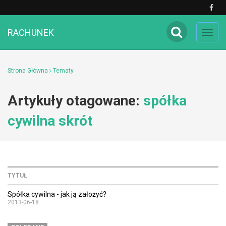
RACHUNEK
Toggl
navig
Strona Główna
Tematy
Artykuły otagowane:
spółka
cywilna skrót
TYTUŁ
Spółka cywilna - jak ją założyć?
2013-06-18