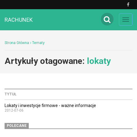
RACHUNEK
Toggl
navig
Strona Główna
Tematy
Artykuły otagowane:
lokaty
TYTUŁ
Lokaty i inwestycje firmowe - ważne informacje
2012-07-06
POLECANE