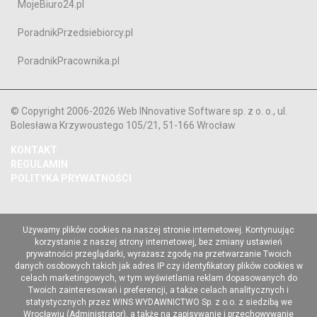
MojeBiuro24.pl
PoradnikPrzedsiebiorcy.pl
PoradnikPracownika.pl
© Copyright 2006-2026 Web INnovative Software sp. z o. o., ul.
Bolesława Krzywoustego 105/21, 51-166 Wrocław
KONTAKT
REGULAMIN
POLITYKA PRYWATNOŚCI
Używamy plików cookies na naszej stronie internetowej. Kontynuując
korzystanie z naszej strony internetowej, bez zmiany ustawień
prywatności przeglądarki, wyrażasz zgodę na przetwarzanie Twoich
danych osobowych takich jak adres IP czy identyfikatory plików cookies w
celach marketingowych, w tym wyświetlania reklam dopasowanych do
Twoich zainteresowań i preferencji, a także celach analitycznych i
statystycznych przez WINS WYDAWNICTWO Sp. z o.o. z siedzibą we
Wrocławiu (Administrator), a także na zapisywanie i przechowywanie