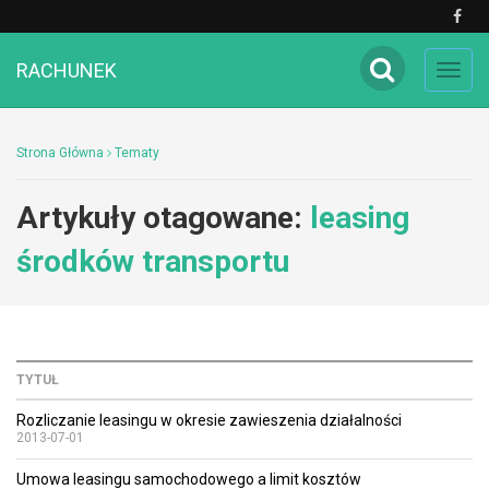
RACHUNEK
Toggl
navig
Strona Główna
Tematy
Artykuły otagowane:
leasing
środków transportu
TYTUŁ
Rozliczanie leasingu w okresie zawieszenia działalności
2013-07-01
Umowa leasingu samochodowego a limit kosztów