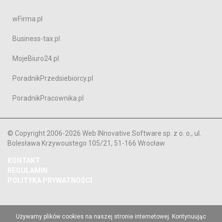
wFirma.pl
Business-tax.pl
MojeBiuro24.pl
PoradnikPrzedsiebiorcy.pl
PoradnikPracownika.pl
© Copyright 2006-2026 Web INnovative Software sp. z o. o., ul.
Bolesława Krzywoustego 105/21, 51-166 Wrocław
KONTAKT
REGULAMIN
POLITYKA PRYWATNOŚCI
Używamy plików cookies na naszej stronie internetowej. Kontynuując