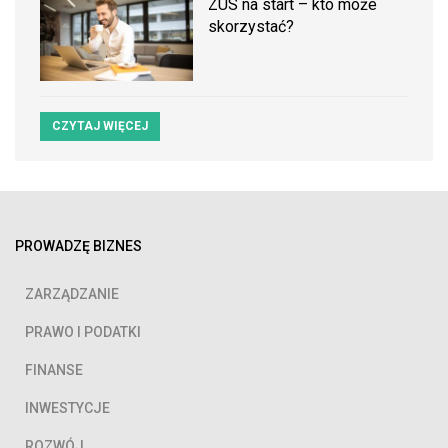
ZUS na start – kto może
skorzystać?
CZYTAJ WIĘCEJ
PROWADZĘ BIZNES
ZARZĄDZANIE
PRAWO I PODATKI
FINANSE
INWESTYCJE
ROZWÓJ